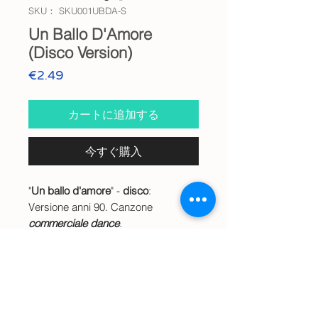
SKU： SKU001UBDA-S
Un Ballo D'Amore
(Disco Version)
価
€2.49
格
カートに追加する
今すぐ購入
"
Un ballo d'amore
" -
disco
:
Versione anni 90. Canzone
commerciale dance
.
Dolce sentimento, d'amore, ma con
tratti sonori molto incisivi e
Info
accattivanti.
Musica, a versi cantati in lingua
Audio wav digitale
Anteprima Audio
inglese.