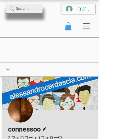
ログイン
その他
フォローする
脚本
connessoo
2 フォロワー
1 フォロー中