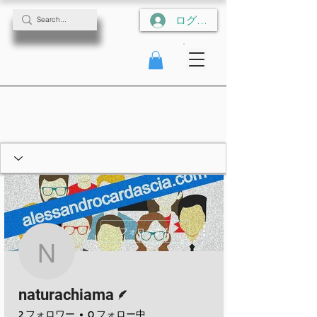
ログイン
その他
フォローする
naturachiama
脚本
naturachiama
2 フォロワー
0 フォロー中